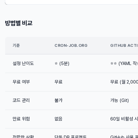
방법별 비교
기준
CRON-JOB.ORG
GITHUB ACT
설정 난이도
⭐ (5분)
⭐⭐ (YAML 작
무료 여부
무료
무료 (월 2,00
코드 관리
불가
가능 (Git)
만료 위험
없음
60일 비활성 
적합한 상황
단독 DB 프로젝트
GitHub 사용