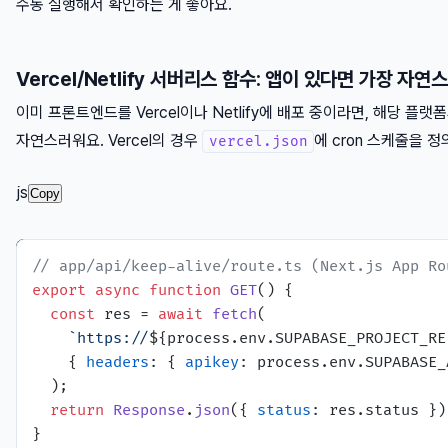
수동 실행해서 확인하는 게 좋아요.
Vercel/Netlify 서버리스 함수: 앱이 있다면 가장 자연
이미 프론트엔드를 Vercel이나 Netlify에 배포 중이라면, 해당 플랫폼의 
자연스러워요. Vercel의 경우
에 cron 스케줄을 정
vercel.json
js
Copy
// app/api/keep-alive/route.ts (Next.js App Ro
export
async
function
GET
(
) {

const
 res = 
await
fetch
(

`https://
${process.env.SUPABASE_PROJECT_RE
    { 
headers
: { 
apikey
: process.
env
.
SUPABASE_
  );

return
Response
.
json
({ 
status
: res.
status
 });