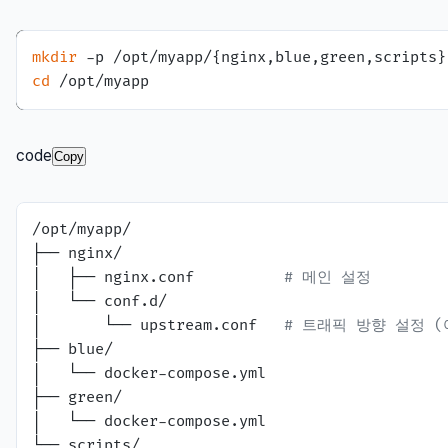
mkdir
cd
code
Copy
/opt/myapp/

├── nginx/

│   ├── nginx.conf          
# 메인 설정
│   └── conf.d/

│       └── upstream.conf   
# 트래픽 방향 설정 
├── blue/

│   └── docker-compose.yml

├── green/

│   └── docker-compose.yml

└── scripts/
