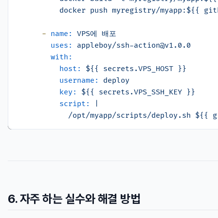
-
name:
VPS에
배포
uses:
appleboy/ssh-action@v1.0.0
with:
host:
${{
secrets.VPS_HOST
}}
username:
deploy
key:
${{
secrets.VPS_SSH_KEY
}}
script:
|

6. 자주 하는 실수와 해결 방법