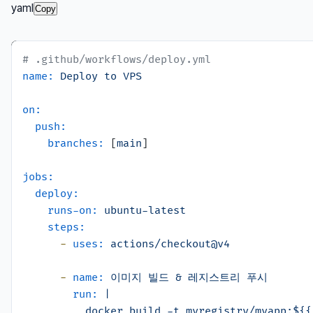
yaml
Copy
# .github/workflows/deploy.yml
name:
Deploy
to
VPS
on:
push:
branches:
 [
main
]

jobs:
deploy:
runs-on:
ubuntu-latest
steps:
-
uses:
actions/checkout@v4
-
name:
이미지
빌드
&
레지스트리
푸시
run:
|

          docker build -t myregistry/myapp:${{