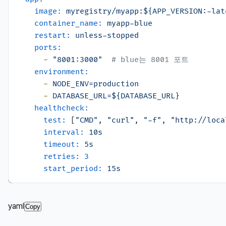
image:
myregistry/myapp:${APP_VERSION:-lat
container_name:
myapp-blue
restart:
unless-stopped
ports:
-
"8001:3000"
# blue는 8001 포트
environment:
-
NODE_ENV=production
-
DATABASE_URL=${DATABASE_URL}
healthcheck:
test:
 [
"CMD"
, 
"curl"
, 
"-f"
, 
"http://loca
interval:
10s
timeout:
5s
retries:
3
start_period:
15s
yaml
Copy