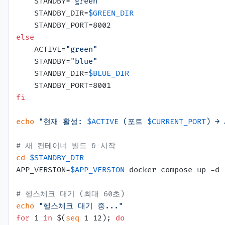
    STANDBY=
"green"
    STANDBY_DIR=
$GREEN_DIR
else
    ACTIVE=
"green"
    STANDBY=
"blue"
    STANDBY_DIR=
$BLUE_DIR
fi
echo
"현재 활성: 
$ACTIVE
 (포트 
$CURRENT_PORT
) →
# 새 컨테이너 빌드 & 시작
cd
$STANDBY_DIR
APP_VERSION=
$APP_VERSION
 docker compose up -d 
# 헬스체크 대기 (최대 60초)
echo
"헬스체크 대기 중..."
for
 i 
in
 $(
seq
 1 12); 
do