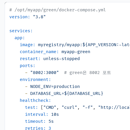
# /opt/myapp/green/docker-compose.yml
version:
"3.8"
services:
app:
image:
myregistry/myapp:${APP_VERSION:-lat
container_name:
myapp-green
restart:
unless-stopped
ports:
-
"8002:3000"
# green은 8002 포트
environment:
-
NODE_ENV=production
-
DATABASE_URL=${DATABASE_URL}
healthcheck:
test:
 [
"CMD"
, 
"curl"
, 
"-f"
, 
"http://loca
interval:
10s
timeout:
5s
retries:
3