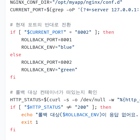
NGINX_CONF_DIR=
"/opt/myapp/nginx/conf.d"
CURRENT_PORT=$(grep -oP 
'(?<=server 127.0.0.1:
# 현재 포트의 반대로 전환
if
 [ 
"
$CURRENT_PORT
"
 = 
"8002"
 ]; 
then
    ROLLBACK_PORT=8001

    ROLLBACK_ENV=
"blue"
else
    ROLLBACK_PORT=8002

    ROLLBACK_ENV=
"green"
fi
# 롤백 대상 컨테이너가 떠있는지 확인
HTTP_STATUS=$(curl -s -o /dev/null -w 
"%{http_
if
 [ 
"
$HTTP_STATUS
"
 != 
"200"
 ]; 
then
echo
"롤백 대상(
$ROLLBACK_ENV
)이 응답 없어요.
exit
fi