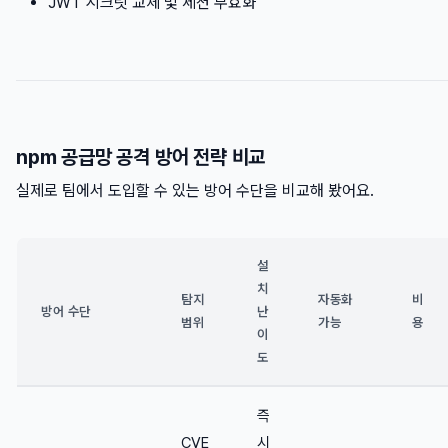
JWT 시크릿 교체 및 세션 무효화
npm 공급망 공격 방어 전략 비교
실제로 팀에서 도입할 수 있는 방어 수단을 비교해 봤어요.
설
치
탐지
자동화
비
방어 수단
난
범위
가능
용
이
도
즉
CVE
시