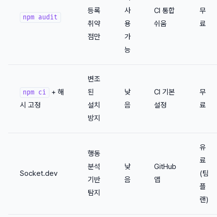
등록
사
CI 통합
무
npm audit
취약
용
쉬움
료
점만
가
능
변조
+ 해
된
낮
CI 기본
무
npm ci
시 고정
설치
음
설정
료
방지
유
행동
료
분석
낮
GitHub
Socket.dev
(팀
기반
음
앱
플
탐지
랜)