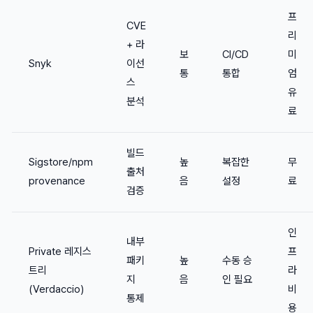
프
CVE
리
+ 라
보
CI/CD
미
Snyk
이선
통
통합
엄
스
유
분석
료
빌드
Sigstore/npm
높
복잡한
무
출처
provenance
음
설정
료
검증
인
내부
Private 레지스
프
패키
높
수동 승
트리
라
지
음
인 필요
(Verdaccio)
비
통제
용