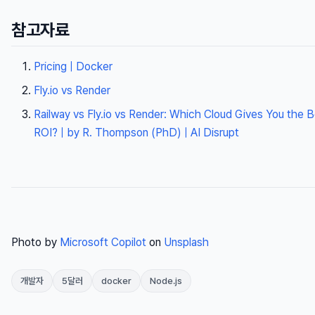
참고자료
Pricing | Docker
Fly.io vs Render
Railway vs Fly.io vs Render: Which Cloud Gives You the 
ROI? | by R. Thompson (PhD) | AI Disrupt
Photo by
Microsoft Copilot
on
Unsplash
개발자
5달러
docker
Node.js