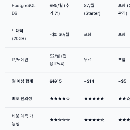
PostgreSQL
$3
5/월 (추
$7/월
포함 
DB
가 앱)
(Starter)
관리)
트래픽
~$0.30/월
포함
포함
(20GB)
$2/월 (전
IP/도메인
무료
포함
용 IPv4)
월 예상 합계
$13
15
~$14
~$5
배포 편의성
★★★★☆
★★★★★
★★
비용 예측 가
★★☆☆☆
★★★★☆
★★
능성