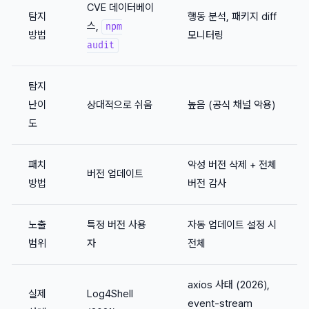
CVE 데이터베이
탐지
행동 분석, 패키지 diff
스,
npm
방법
모니터링
audit
탐지
난이
상대적으로 쉬움
높음 (공식 채널 악용)
도
패치
악성 버전 삭제 + 전체
버전 업데이트
방법
버전 감사
노출
특정 버전 사용
자동 업데이트 설정 시
범위
자
전체
axios 사태 (2026),
실제
Log4Shell
event-stream