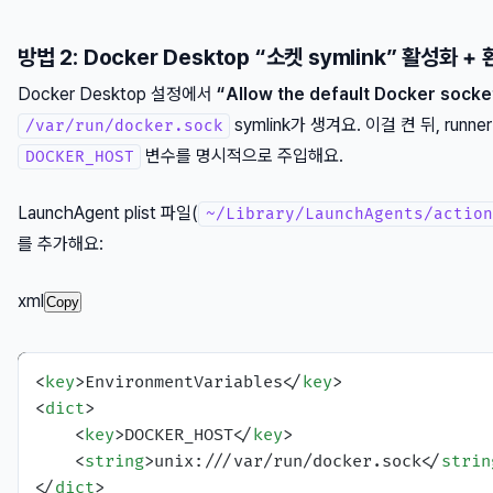
방법 2: Docker Desktop “소켓 symlink” 활성화 
Docker Desktop 설정에서
“Allow the default Docker socke
symlink가 생겨요. 이걸 켠 뒤, runn
/var/run/docker.sock
변수를 명시적으로 주입해요.
DOCKER_HOST
LaunchAgent plist 파일(
~/Library/LaunchAgents/action
를 추가해요:
xml
Copy
<
key
>
EnvironmentVariables
</
key
>
<
dict
>
<
key
>
DOCKER_HOST
</
key
>
<
string
>
unix:///var/run/docker.sock
</
strin
</
dict
>