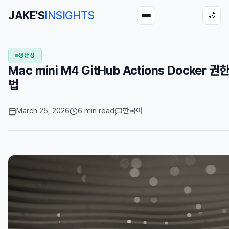
JAKE'S
INSIGHTS
🌙
생산성
Mac mini M4 GitHub Actions Docker
법
March 25, 2026
6 min read
한국어