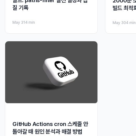
빌드: paths-filter 실전 설정과 삽
2000분 
질 기록
빌드 최적
May 31
4 min
May 30
4 min
GitHub Actions cron 스케줄 안
돌아갈 때 원인 분석과 해결 방법