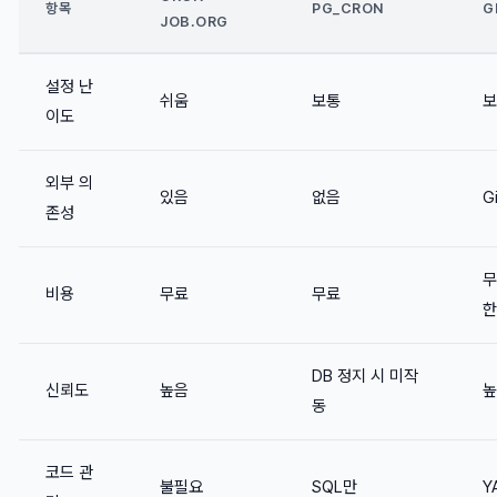
항목
PG_CRON
G
JOB.ORG
설정 난
쉬움
보통
보
이도
외부 의
있음
없음
G
존성
무
비용
무료
무료
한
DB 정지 시 미작
신뢰도
높음
높
동
코드 관
불필요
SQL만
Y