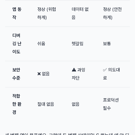
앱 동
정상 (위험
데이터 없
정상 (안전
작
하게)
음
하게)
디버
깅 난
쉬움
헷갈림
보통
이도
보안
⚠️ 과잉
✅ 의도대
❌ 없음
수준
차단
로
적합
프로덕션
한 환
절대 없음
없음
필수
경