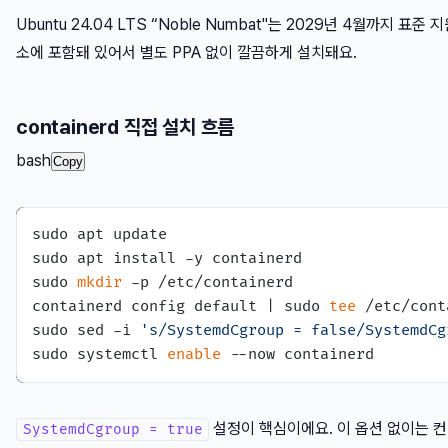
Ubuntu 24.04 LTS “Noble Numbat"는 2029년 4월까지 표준 지원이
소에 포함돼 있어서 별도 PPA 없이 깔끔하게 설치돼요.
containerd 직접 설치 흐름
bash
Copy
sudo apt update

sudo apt install -y containerd

sudo 
mkdir
 -p /etc/containerd

containerd config default | sudo 
tee
 /etc/cont
sudo sed -i 
's/SystemdCgroup = false/SystemdCg
sudo systemctl 
enable
설정이 핵심이에요. 이 옵션 없이는 컨테
SystemdCgroup = true