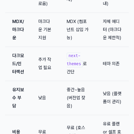
로움)
내)
MDX/
마크다
MDX (컴포
자체 에디
마크다
운 기본
넌트 삽입 가
터 (마크다
운
지원
능)
운 제한적)
다크모
next-
추가 작
드/인
로
테마 의존
themes
업 필요
터랙션
간단
유지보
중간~높음
낮음 (플랫
수 부
낮음
(버전업 잦
폼이 관리)
담
음)
유료 플랜
무료 (호스
비용
무료
or 셀프 호