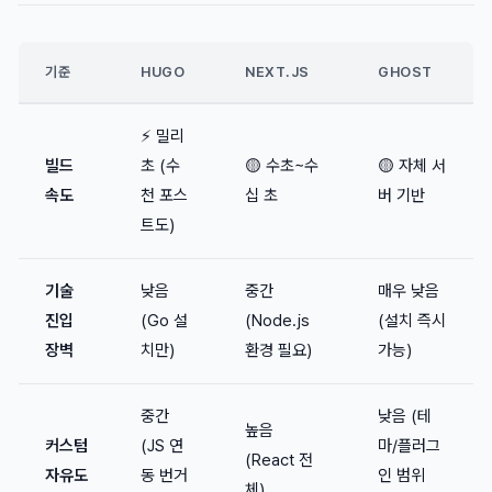
기준
HUGO
NEXT.JS
GHOST
⚡ 밀리
빌드
초 (수
🟡 수초~수
🟡 자체 서
속도
천 포스
십 초
버 기반
트도)
기술
낮음
중간
매우 낮음
진입
(Go 설
(Node.js
(설치 즉시
장벽
치만)
환경 필요)
가능)
중간
낮음 (테
높음
커스텀
(JS 연
마/플러그
(React 전
자유도
동 번거
인 범위
체)