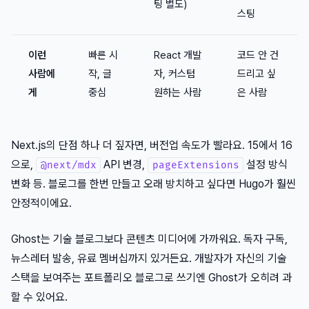
팅 별도)
스팅
이런
빠른 시
React 개발
코드 안 건
사람에
작, 글
자, 커스텀
드리고 싶
게
중심
원하는 사람
은 사람
Next.js의 단점 하나 더 짚자면, 버전업 속도가 빨라요. 15에서 16
으로,
API 변경,
설정 방식
@next/mdx
pageExtensions
변화 등. 블로그를 한번 만들고 오래 방치하고 싶다면 Hugo가 훨씬
안정적이에요.
Ghost는 기술 블로그보다 콘텐츠 미디어에 가까워요. 독자 구독,
뉴스레터 발송, 유료 멤버십까지 있거든요. 개발자가 자신의 기술
스택을 보여주는 포트폴리오 블로그로 쓰기엔 Ghost가 오히려 과
할 수 있어요.