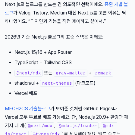
Next.js로 블로그를 만드는 건
의도적인 선택
이에요.
종환 개발 블
로그
가 Velog, Tistory, Medium 대신 Next.js를 고른 이유는 딱
하나였어요. “디자인과 기능을 직접 제어하고 싶어서.”
2026년 기준 Next.js 블로그의 표준 스택은 이래요:
Next.js 15/16 + App Router
TypeScript + Tailwind CSS
또는
+
@next/mdx
gray-matter
remark
shadcn/ui +
(다크모드)
next-themes
Vercel 배포
MECH2CS 기술블로그
가 보여준 것처럼 GitHub Pages나
Vercel 모두 무료로 배포 가능해요. 단, Node.js 20.9+ 환경과 패
키지 네 개(
,
,
@next/mdx
@mdx-js/loader
@mdx-
,
)를 세팅해야 해요. 빌드 속도는
js/react
@types/mdx