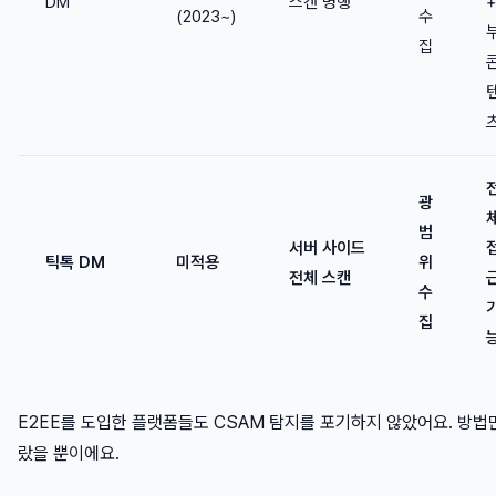
DM
스캔 병행
(2023~)
수
집
광
범
서버 사이드
틱톡 DM
미적용
위
전체 스캔
수
집
E2EE를 도입한 플랫폼들도 CSAM 탐지를 포기하지 않았어요. 방법
랐을 뿐이에요.