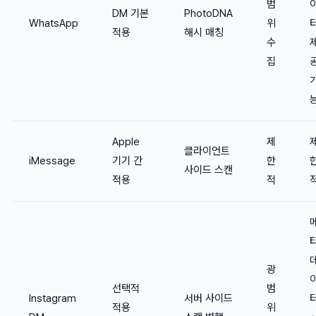
범
DM 기본
PhotoDNA
WhatsApp
위
적용
해시 매칭
수
집
Apple
제
클라이언트
iMessage
기기 간
한
사이드 스캔
적용
적
광
선택적
범
Instagram
서버 사이드
적용
위