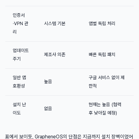
인증서
·VPN 관
시스템 기본
앱별 독립 처리
리
업데이트
제조사 의존
빠른 독립 패치
주기
일반 앱
구글 서비스 없이 제
높음
호환성
한적
설치 난
현재는 높음 (협력
없음
이도
후 낮아질 예정)
표에서 보이듯, GrapheneOS의 단점은 지금까지 설치 장벽이었어