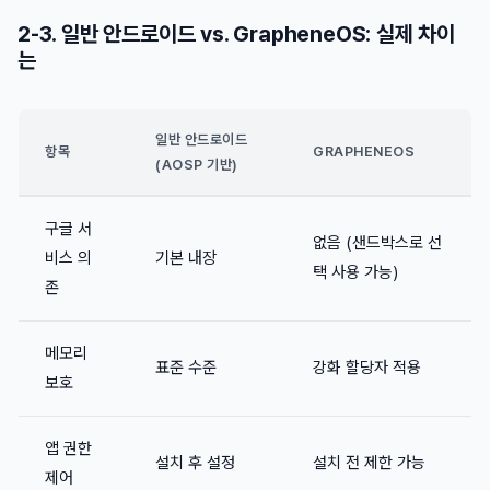
2-3. 일반 안드로이드 vs. GrapheneOS: 실제 차이
는
일반 안드로이드
항목
GRAPHENEOS
(AOSP 기반)
구글 서
없음 (샌드박스로 선
비스 의
기본 내장
택 사용 가능)
존
메모리
표준 수준
강화 할당자 적용
보호
앱 권한
설치 후 설정
설치 전 제한 가능
제어