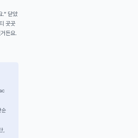
.” 닫았
니티 곳곳
졌거든요.
ac
단순
단,