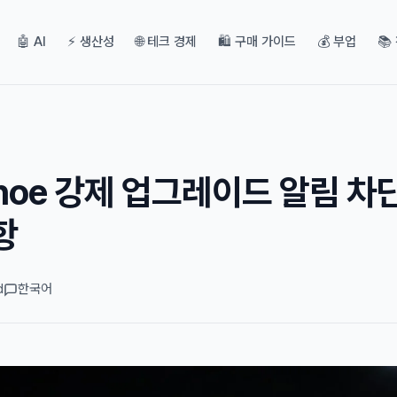
🤖 AI
⚡ 생산성
🌐 테크 경제
🛍️ 구매 가이드
💰 부업
📚
ahoe 강제 업그레이드 알림 차
항
d
한국어