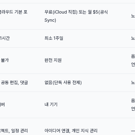
클라우드 기본 포
무료(iCloud 직접) 또는 월 $5(공식
노
Sync)
~1시간
최소 1주일
노
옵
 불가
완전 지원
언
 공동 편집, 댓글
없음(단독 사용 전제)
노
옵
서버
내 기기
언
로젝트, 일정 관리
아이디어 연결, 개인 지식 관리