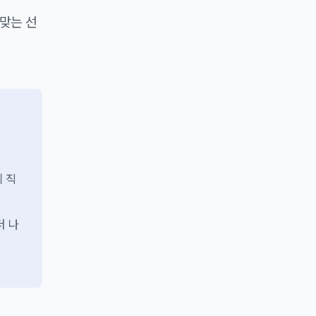
 맞는 선
 직
더 나