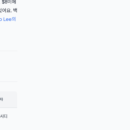
월 $8이에
있어요. 백
o Lee의
자
시디