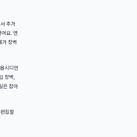
어서 추가
붙어요. 연
체가 장벽
. 옵시디언
입 장벽,
일은 잡아
 편집할