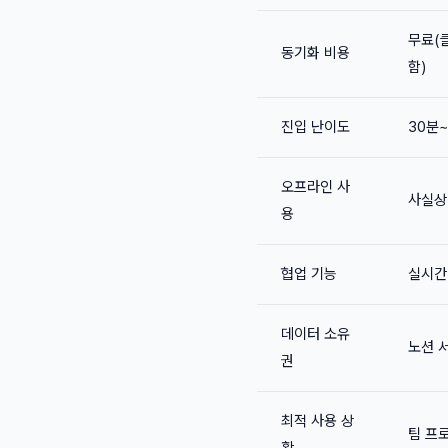
무료(
동기화 비용
함)
진입 난이도
30분
오프라인 사
사실상
용
협업 기능
실시간
데이터 소유
노션 
권
최적 사용 상
팀 프
황