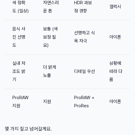
색 정확
자연스러
HDR 과보
갤럭시
도 (일상)
운 톤
정 경향
음식 사
보통 (색
선명하고 식
진 선명
보정 필
아이폰
욕 자극
도
요)
실내 저
상황에
더 밝게
조도 밝
디테일 우선
따라 다
노출
기
름
ProRAW
ProRAW +
지원
아이폰
지원
ProRes
몇 가지 짚고 넘어갈게요.