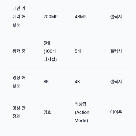
메인 카
메라 해
200MP
48MP
갤럭시
상도
5배
광학 줌
(100배
5배
갤럭시
디지털)
영상 해
8K
4K
갤럭시
상도
최상급
영상 안
양호
(Action
아이폰
정화
Mode)