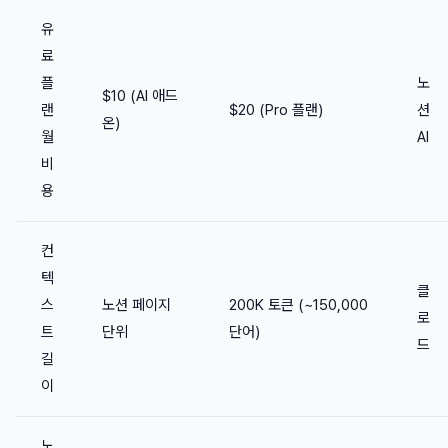
유
료
플
노
$10 (AI 애드
랜
$20 (Pro 플랜)
션
온)
월
AI
비
용
컨
텍
클
스
노션 페이지
200K 토큰 (~150,000
로
트
단위
단어)
드
길
이
노