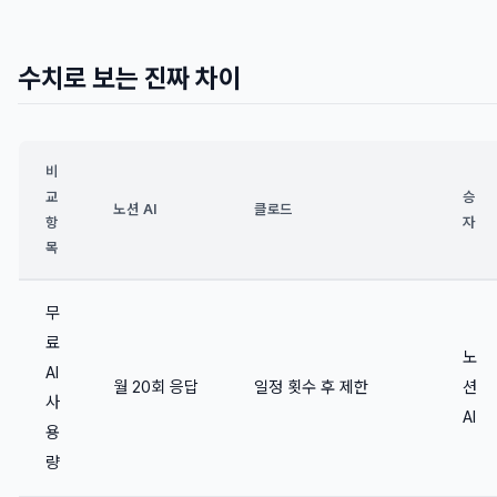
수치로 보는 진짜 차이
비
교
승
노션 AI
클로드
항
자
목
무
료
노
AI
월 20회 응답
일정 횟수 후 제한
션
사
AI
용
량