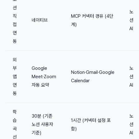
션
노
직
MCP 커넥터 경유 (4단
네이티브
션
접
계)
AI
연
동
외
부
Google
노
Notion·Gmail·Google
앱
Meet·Zoom
션
Calendar
연
자동 요약
AI
동
학
30분 (기존
노
습
1시간 (커넥터 설정 포
노션 사용자
션
곡
함)
기준)
AI
선