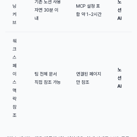
기존 노션 사용
노
닝
MCP 설정 포
자면 30분 이
션
커
함 약 1~2시간
내
AI
브
워
크
스
페
노
이
팀 전체 문서
연결된 페이지
션
스
직접 참조 가능
만 참조
AI
맥
락
참
조