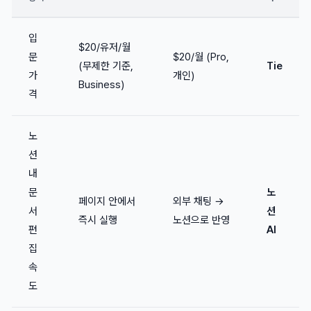
입
$20/유저/월
문
$20/월 (Pro,
(무제한 기준,
Tie
가
개인)
Business)
격
노
션
내
문
노
페이지 안에서
외부 채팅 →
서
션
즉시 실행
노션으로 반영
편
AI
집
속
도