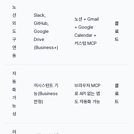
노
션
Slack,
노션 + Gmail
외
GitHub,
클
+ Google
도
Google
로
Calendar +
구
Drive
드
커스텀 MCP
연
(Business+)
동
자
동
어시스턴트 기
브라우저 MCP
클
화
능(Business
로 API 없는 앱
로
가
한정)
도 자동화 가능
드
능
성
러