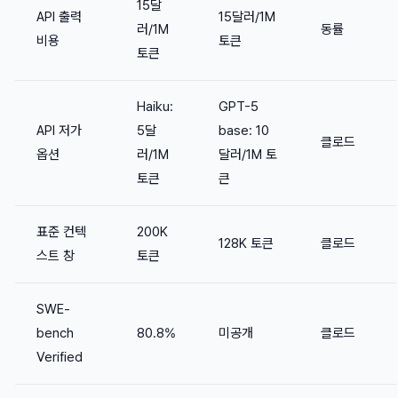
15달
API 출력
15달러/1M
러/1M
동률
비용
토큰
토큰
Haiku:
GPT-5
API 저가
5달
base: 10
클로드
옵션
러/1M
달러/1M 토
토큰
큰
표준 컨텍
200K
128K 토큰
클로드
스트 창
토큰
SWE-
bench
80.8%
미공개
클로드
Verified