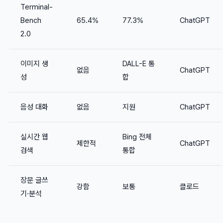
Terminal-
Bench
65.4%
77.3%
ChatGPT
2.0
이미지 생
DALL-E 통
없음
ChatGPT
성
합
음성 대화
없음
지원
ChatGPT
실시간 웹
Bing 전체
제한적
ChatGPT
검색
통합
장문 글쓰
강함
보통
클로드
기·분석