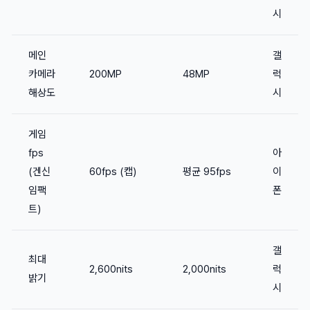
시
메인
갤
카메라
200MP
48MP
럭
해상도
시
게임
fps
아
(겐신
60fps (캡)
평균 95fps
이
임팩
폰
트)
갤
최대
2,600nits
2,000nits
럭
밝기
시