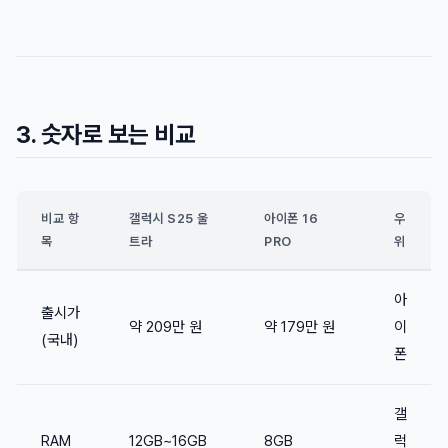
3. 숫자로 보는 비교
비교 항
갤럭시 S25 울
아이폰 16
우
목
트라
PRO
위
아
출시가
약 209만 원
약 179만 원
이
(국내)
폰
갤
RAM
12GB~16GB
8GB
럭