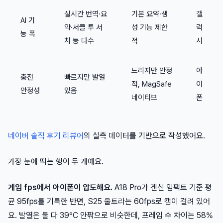
실시간 번역·요
기본 요약·생
갤
AI 기
약·서클 투 서
성 기능 제한
럭
능 폭
치 등 다수
적
시
느리지만 안정
아
충전
빠르지만 발열
적, MagSafe
이
안정성
있음
네이티브
폰
네이버 솔직 후기 리뷰어
의 실측 데이터를 기반으로 작성했어요.
가장 눈에 띄는 행이 두 개예요.
게임 fps에서 아이폰이 압도해요.
A18 Pro가 겐신 임팩트 기준 평
균 95fps를 기록한 반면, S25 울트라는 60fps로 캡이 걸려 있어
요. 발열은 둘 다 39°C 안팎으로 비슷한데, 프레임 수 차이는 58%