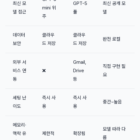
최신 모
GPT-5
최신 공개 모
mini 위
델 접근
풀
델
주
데이터
클라우
클라우
완전 로컬
보안
드 저장
드 저장
외부 서
Gmail,
직접 구현 필
비스 연
❌
Drive
요
동
등
세팅 난
즉시 사
즉시 사
중간~높음
이도
용
용
메모리·
모델 따라 다
맥락 유
제한적
확장됨
름