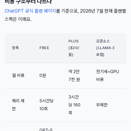
비용 구조부터 다르다
ChatGPT 공식 플랜 페이지
를 기준으로, 2026년 7월 현재 플랜별
스펙은 이래요.
PLUS
오픈소스
항목
FREE
($20/
(LLAMA 3
월)
로컬)
약 2만
전기세+GPU
월 비용
0원
7천 원
비용
3시간
쿼리 제
5시간당
당 160
무제한
한
10회
회
GPT-5