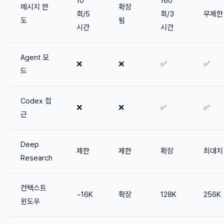
10
160
메시지 한
확장
회/5
회/3
무제한
도
됨
시간
시간
Agent 모
❌
❌
✅
✅
드
Codex 접
❌
❌
✅
✅
근
Deep
제한
제한
확장
최대치
Research
컨텍스트
~16K
확장
128K
256K
윈도우