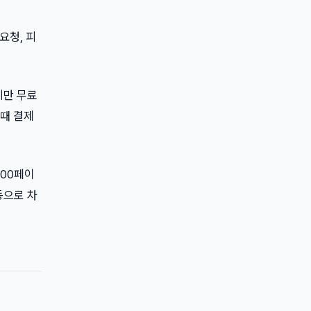
요청, 피
지만 무료
그때 결제
100페이
동으로 차