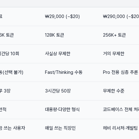
료
₩29,000 (~$20)
₩290,000 (~$20
6K 토큰
128K 토큰
256K+ 토큰
시간당 10회
사실상 무제한
거의 무제한
동(선택 불가)
Fast/Thinking 수동
Pro 전용 심층 추론
루 3장
3시간당 50장
무제한 수준
한적
대용량·다양한 형식
코드베이스 전체 처
끔 쓰는 사용자
매일 쓰는 직장인
헤비 리서처·개발팀