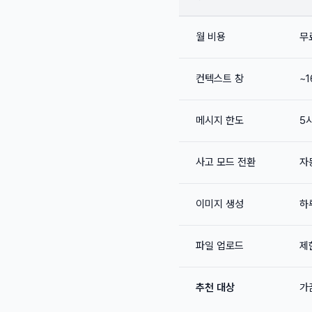
월 비용
무
컨텍스트 창
~1
메시지 한도
5
사고 모드 전환
자
이미지 생성
하
파일 업로드
제
추천 대상
가