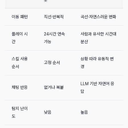
봇
이동 패턴
직선·반복적
곡선·자연스러운 변화
플레이 시
24시간 연속
사람과 유사한 시간대
간
가능
분산
스킬 사용
상황 따라 유동적 변
고정 순서
순서
경
LLM 기반 자연어 응
채팅 반응
없거나 복붙
답
탐지 난이
낮음
높음
도