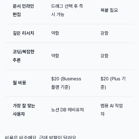
문서 인라인
드래그 선택 후 즉
복붙 필요
편집
시 가능
깊은 리서치
약함
강함
코딩/복잡한
약함
강함
추론
$20 (Business
$20 (Plus 기
월 비용
플랜 기준)
준)
가장 잘 맞는
범용 AI 작업
노션 DB 헤비유저
사용자
자
비용은 비슷해요. 근데 방향이 달라요.