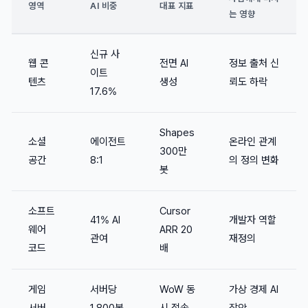
영역
AI 비중
대표 지표
는 영향
신규 사
웹 콘
전면 AI
정보 출처 신
이트
텐츠
생성
뢰도 하락
17.6%
Shapes
소셜
에이전트
온라인 관계
300만
공간
8:1
의 정의 변화
봇
소프트
Cursor
41% AI
개발자 역할
웨어
ARR 20
관여
재정의
코드
배
게임
서버당
WoW 동
가상 경제 AI