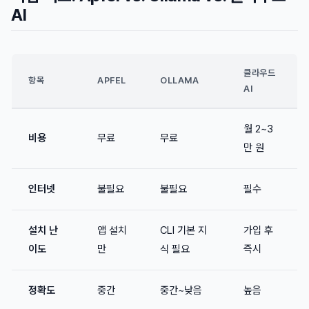
AI
클라우드
항목
APFEL
OLLAMA
AI
월 2~3
비용
무료
무료
만 원
인터넷
불필요
불필요
필수
설치 난
앱 설치
CLI 기본 지
가입 후
이도
만
식 필요
즉시
정확도
중간
중간~낮음
높음