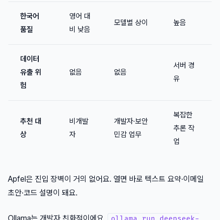
한국어
영어 대
모델별 상이
높음
품질
비 낮음
데이터
서버 경
유출 위
없음
없음
유
험
복잡한
추천 대
비개발
개발자·보안
추론 작
상
자
민감 업무
업
Apfel은 진입 장벽이 거의 없어요. 열면 바로 텍스트 요약·이메일
초안·코드 설명이 돼요.
Ollama는 개발자 친화적이에요.
ollama run deepseek-