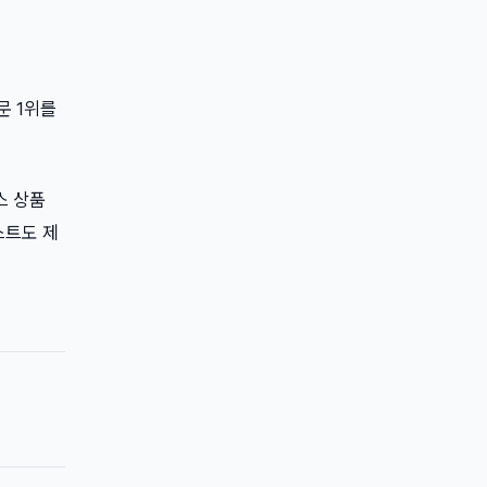
문 1위를
스 상품
스트도 제