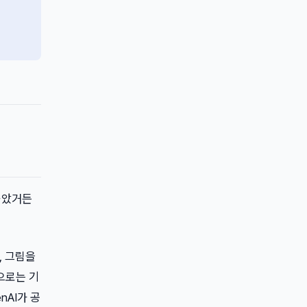
놀았거든
, 그림을
으로는 기
nAI가 공