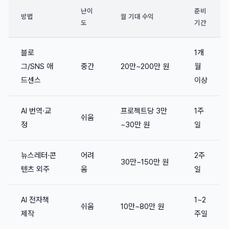
난이
준비
방법
월 기대 수익
도
기간
블로
1개
그/SNS 애
중간
20만~200만 원
월
드센스
이상
AI 번역·교
프로젝트당 3만
1주
쉬움
정
~30만 원
일
뉴스레터·콘
어려
2주
30만~150만 원
텐츠 외주
움
일
AI 전자책
1~2
쉬움
10만~80만 원
제작
주일