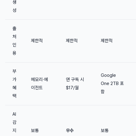
생
성
출
처
제한적
제한적
제한적
인
용
부
Google
가
메모리·에
연 구독 시
One 2TB 포
혜
이전트
$17/월
함
택
AI
감
지
보통
우수
보통