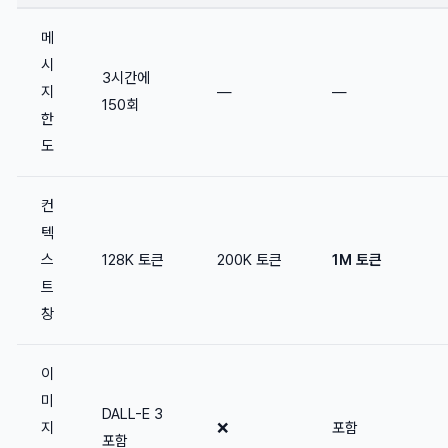
메
시
3시간에
지
—
—
150회
한
도
컨
텍
스
128K 토큰
200K 토큰
1M 토큰
트
창
이
미
DALL-E 3
지
❌
포함
포함