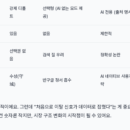
강제 디폴
선택형 (AI 없는 모드 제
AI 전용 (출처 명
트
공)
있음
없음
제한적
선택권 없
검색 질 우려
정확성 논란
음
수성(守
AI 네이티브 사용
반구글 정서 흡수
城)
략
적이에요. 그런데 “처음으로 이탈 신호가 데이터로 잡혔다"는 게 중
건 숫자론 작지만, 시장 구조 변화의 시작점이 될 수 있어요.