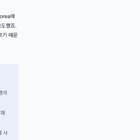
orea에
보도했죠.
다르기 때문
증했어
실재
제 사