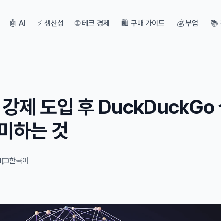
🤖 AI
⚡ 생산성
🌐 테크 경제
🛍️ 구매 가이드
💰 부업
📚
 강제 도입 후 DuckDuckGo
의미하는 것
d
한국어