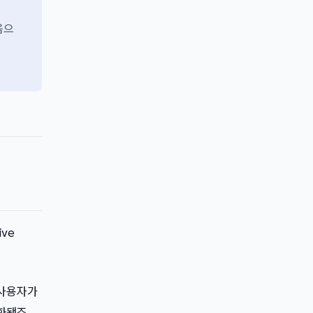
음으
ive
 사용자가
화됐죠.