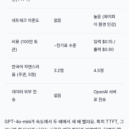
높음 (와이파
네트워크 의존도
없음
이 환경 민감)
비용 (100만 토
입력 $0.15 /
~전기료 수준
큰)
출력 $0.60
한국어 자연스러
3.2점
4.5점
움 (주관, 5점)
데이터 외부 전
OpenAI 서버
없음
송
로 전송
GPT-4o-mini가 속도에서 두 배에서 세 배 빨라요. 특히 TTFT, 그