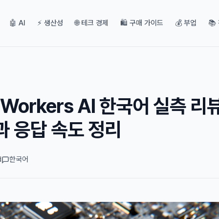
🤖 AI
⚡ 생산성
🌐 테크 경제
🛍️ 구매 가이드
💰 부업
📚
e Workers AI 한국어 실측 리뷰
과 응답 속도 정리
d
한국어