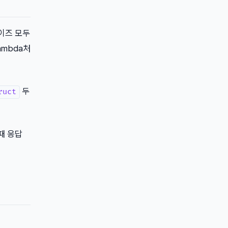
 사이즈 모두
ambda처
두
ruct
때 응답