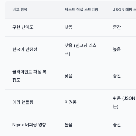
비교 항목
텍스트 직접 스트리밍
JSON 래핑 
구현 난이도
낮음
중간
낮음 (인코딩 리스
한국어 안정성
높음
크)
클라이언트 파싱 복
낮음
중간
잡도
쉬움 (JSON
에러 핸들링
어려움
분)
Nginx 버퍼링 영향
높음
중간