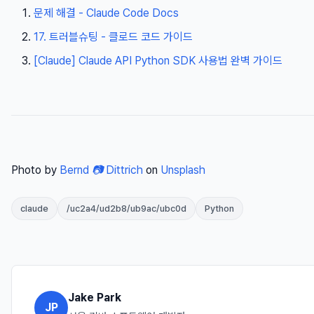
문제 해결 - Claude Code Docs
17. 트러블슈팅 - 클로드 코드 가이드
[Claude] Claude API Python SDK 사용법 완벽 가이드
Photo by
Bernd 📷 Dittrich
on
Unsplash
claude
/uc2a4/ud2b8/ub9ac/ubc0d
Python
Jake Park
JP