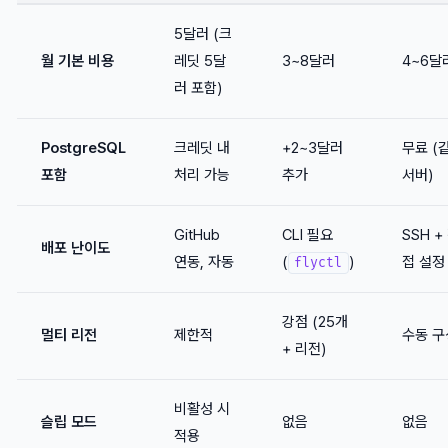
5달러 (크
월 기본 비용
레딧 5달
3~8달러
4~6달
러 포함)
PostgreSQL
크레딧 내
+2~3달러
무료 (
포함
처리 가능
추가
서버)
GitHub
CLI 필요
SSH +
배포 난이도
연동, 자동
(
)
접 설정
flyctl
강점 (25개
멀티 리전
제한적
수동 구
+ 리전)
비활성 시
슬립 모드
없음
없음
적용