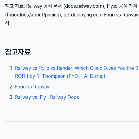
참고 자료: Railway 공식 문서 (docs.railway.com), Fly.io 공식 가
(fly.io/docs/about/pricing), getdeploying.com Fly.io vs Railw
석
참고자료
Railway vs Fly.io vs Render: Which Cloud Gives You the 
ROI? | by R. Thompson (PhD) | AI Disrupt
Fly.io vs Railway
Railway vs. Fly | Railway Docs