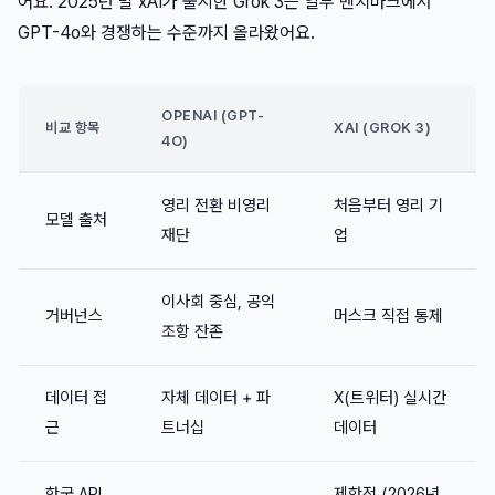
어요. 2025년 말 xAI가 출시한 Grok 3는 일부 벤치마크에서
GPT-4o와 경쟁하는 수준까지 올라왔어요.
OPENAI (GPT-
비교 항목
XAI (GROK 3)
4O)
영리 전환 비영리
처음부터 영리 기
모델 출처
재단
업
이사회 중심, 공익
거버넌스
머스크 직접 통제
조항 잔존
데이터 접
자체 데이터 + 파
X(트위터) 실시간
근
트너십
데이터
한국 API
제한적 (2026년