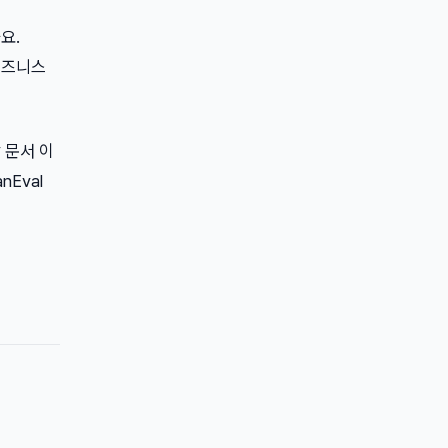
요.
비즈니스
합 문서 이
nEval