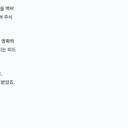
관습을 맥락
어 주석
지 명확하
지는 피드
.
 받았죠.