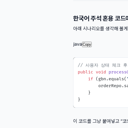
한국어 주석 혼용 코드
아래 시나리오를 생각해 볼게요.
java
Copy
// 사용자 상태 체크 후
public
void
process
if
 (gbn.equals(
        orderRepo.s
    }

이 코드를 그냥 붙여넣고 “코