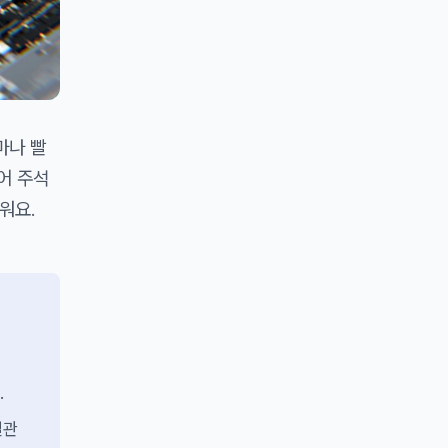
마나 빨
국어 주석
워요.
.
일관