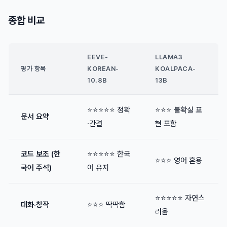
종합 비교
EEVE-
LLAMA3
평가 항목
KOREAN-
KOALPACA-
10.8B
13B
⭐⭐⭐⭐⭐ 정확
⭐⭐⭐ 불확실 표
문서 요약
·간결
현 포함
코드 보조 (한
⭐⭐⭐⭐⭐ 한국
⭐⭐⭐ 영어 혼용
국어 주석)
어 유지
⭐⭐⭐⭐⭐ 자연스
대화·창작
⭐⭐⭐ 딱딱함
러움