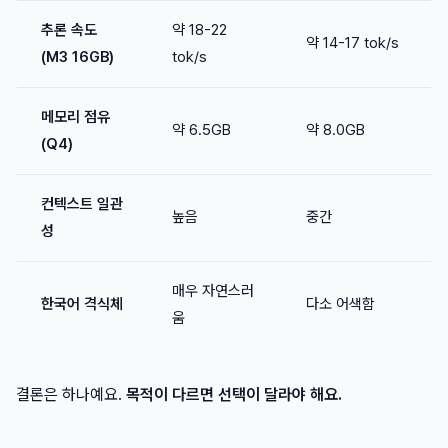
추론 속도
약 18-22
약 14-17 tok/s
(M3 16GB)
tok/s
메모리 점유
약 6.5GB
약 8.0GB
(Q4)
컨텍스트 일관
높음
중간
성
매우 자연스러
한국어 격식체
다소 어색함
움
결론은 하나예요.
목적이 다르면 선택이 달라야 해요.