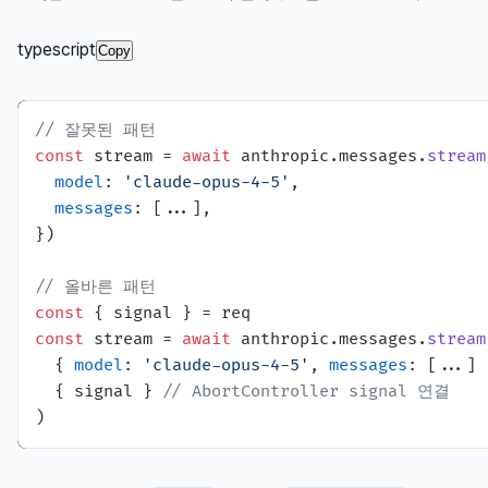
typescript
Copy
// 잘못된 패턴
const
 stream = 
await
 anthropic.
messages
.
stream
model
: 
'claude-opus-4-5'
,

messages
: [...],

})

// 올바른 패턴
const
const
 stream = 
await
 anthropic.
messages
.
stream
  { 
model
: 
'claude-opus-4-5'
, 
messages
: [...] }
  { signal } 
// AbortController signal 연결