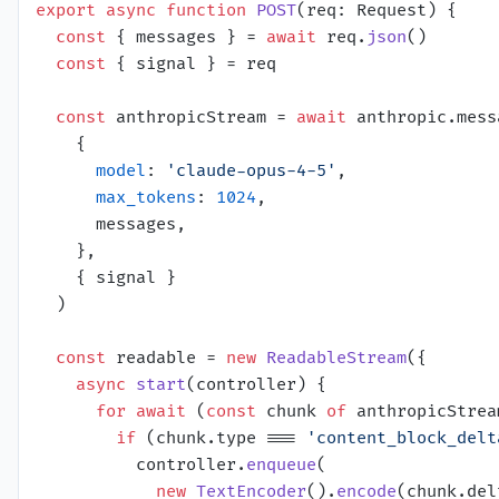
export
async
function
POST
(
req: Request
) {

const
 { messages } = 
await
 req.
json
()

const
 { signal } = req

const
 anthropicStream = 
await
 anthropic.
mess
    {

model
: 
'claude-opus-4-5'
,

max_tokens
: 
1024
,

      messages,

    },

    { signal }

  )

const
 readable = 
new
ReadableStream
({

async
start
(
controller
) {

for
await
 (
const
 chunk 
of
 anthropicStream
if
 (chunk.
type
 === 
'content_block_delt
          controller.
enqueue
(

new
TextEncoder
().
encode
(chunk.
del