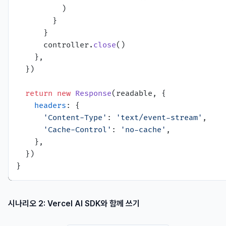
          )

        }

      }

      controller.
close
()

    },

  })

return
new
Response
(readable, {

headers
: {

'Content-Type'
: 
'text/event-stream'
,

'Cache-Control'
: 
'no-cache'
,

    },

  })

시나리오 2: Vercel AI SDK와 함께 쓰기