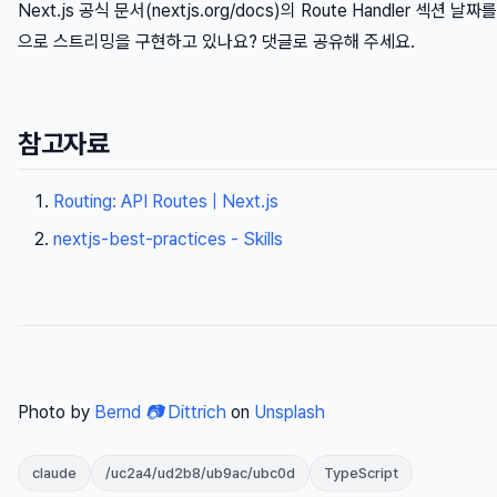
Next.js 공식 문서(nextjs.org/docs)의 Route Handler 섹
으로 스트리밍을 구현하고 있나요? 댓글로 공유해 주세요.
참고자료
Routing: API Routes | Next.js
nextjs-best-practices - Skills
Photo by
Bernd 📷 Dittrich
on
Unsplash
claude
/uc2a4/ud2b8/ub9ac/ubc0d
TypeScript