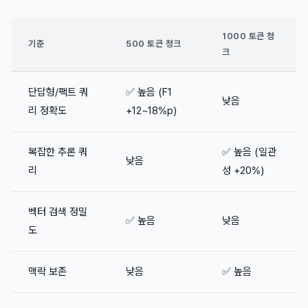
1000 토큰 청
기준
500 토큰 청크
크
단답형/팩트 쿼
✅ 높음 (F1
낮음
리 정확도
+12~18%p)
복잡한 추론 쿼
✅ 높음 (일관
낮음
리
성 +20%)
벡터 검색 정밀
✅ 높음
낮음
도
맥락 보존
낮음
✅ 높음