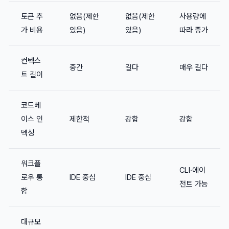
토큰 추
없음(제한
없음(제한
사용량에
가 비용
있음)
있음)
따라 증가
컨텍스
중간
길다
매우 길다
트 길이
코드베
이스 인
제한적
강함
강함
덱싱
워크플
CLI·에이
로우 통
IDE 중심
IDE 중심
전트 가능
합
대규모