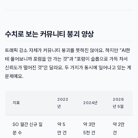
수치로 보는 커뮤니티 붕괴 양상
트래픽 감소 자체가 커뮤니티 붕괴를 뜻하진 않아요. 하지만 “AI한
테 물어보니까 포럼을 안 가는 것"과 “포럼이 슬롭으로 가득 차서
신뢰도가 떨어진 것"은 달라요. 두 가지가 동시에 일어나고 있는 게
문제예요.
2022
2026
지표
2024년
년
년 5월
SO 월간 신규 질
약 5
약 3만
약 2만
문 수
만 건
5천 건
건