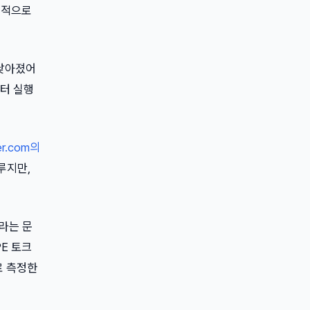
격적으로
이 낮아졌어
터 실행
ter.com의
루지만,
“라는 문
BPE 토크
로 측정한