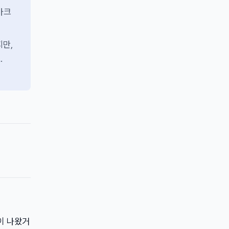
마크
지만,
.
델이 나왔거