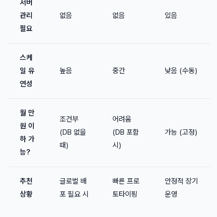
서버
관리
없음
없음
있음
필요
스케
일 유
높음
중간
낮음 (수동)
연성
월 만
조건부
어려움
원 이
(DB 없을
(DB 포함
가능 (고정)
하 가
때)
시)
능?
추천
글로벌 배
빠른 프로
안정적 장기
상황
포 필요 시
토타이핑
운영