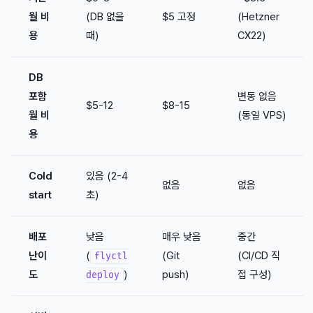
월 비
(DB 없을
$5 고정
(Hetzner
용
때)
CX22)
DB
포함
변동 없음
$5-12
$8-15
월 비
(동일 VPS)
용
Cold
있음 (2-4
없음
없음
start
초)
배포
낮음
매우 낮음
중간
난이
(
(Git
(CI/CD 직
flyctl
도
)
push)
접 구성)
deploy