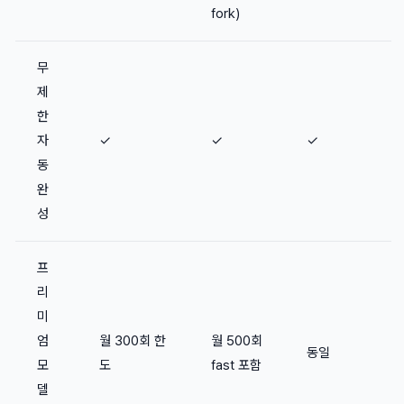
fork)
무
제
한
자
✓
✓
✓
동
완
성
프
리
미
엄
월 300회 한
월 500회
동일
모
도
fast 포함
델