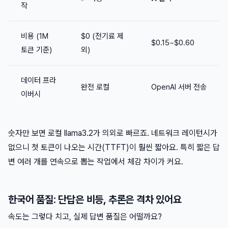
작
비용 (1M
$0 (전기료 제
$0.15~$0.60
토큰 기준)
외)
데이터 프라
완전 로컬
OpenAI 서버 전송
이버시
숫자만 보면 로컬 llama3.2가 의외로 빠르죠. 네트워크 레이턴시가
없으니 첫 토큰이 나오는 시간(TTFT)이 훨씬 짧아요. 특히 짧은 답
변 여러 개를 연속으로 뽑는 작업에서 체감 차이가 커요.
한국어 품질: 단답은 비등, 추론은 격차 있어요
속도는 그렇다 치고, 실제 답변 품질은 어떨까요?