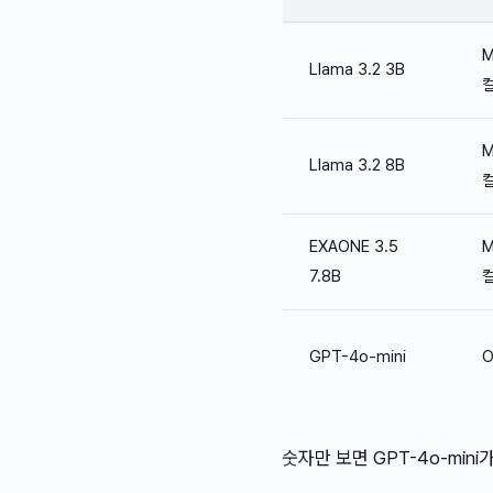
M
Llama 3.2 3B
M
Llama 3.2 8B
EXAONE 3.5
M
7.8B
GPT-4o-mini
O
숫자만 보면 GPT-4o-min