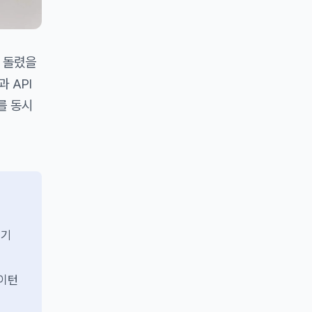
를 돌렸을
과 API
를 동시
 기
레이턴