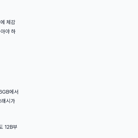
문에 체감
뽑아야 하
16GB에서
 크래시가
도 12B부