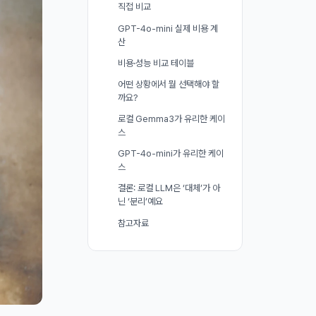
직접 비교
GPT-4o-mini 실제 비용 계
산
비용·성능 비교 테이블
어떤 상황에서 뭘 선택해야 할
까요?
로컬 Gemma3가 유리한 케이
스
GPT-4o-mini가 유리한 케이
스
결론: 로컬 LLM은 ‘대체’가 아
닌 ‘분리’예요
참고자료