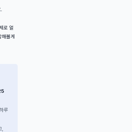
.
실제로 얼
 답해볼게
25
 하루
,