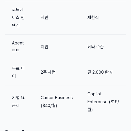
코드베
이스 인
지원
제한적
덱싱
Agent
지원
베타 수준
모드
무료 티
2주 체험
월 2,000 완성
어
Copilot
기업 요
Cursor Business
Enterprise ($19/
금제
($40/월)
월)