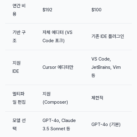
연간 비
$192
$100
용
기반 구
자체 에디터 (VS
기존 IDE 플러그인
조
Code 포크)
VS Code,
지원
Cursor 에디터만
JetBrains, Vim
IDE
등
멀티파
지원
제한적
일 편집
(Composer)
모델 선
GPT-4o, Claude
GPT-4o (기본)
택
3.5 Sonnet 등