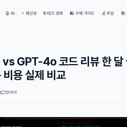
🤖 AI
⚡ 생산성
🌐 테크 경제
🛍️ 구매 가이드
💰 부업
📚
I vs GPT-4o 코드 리뷰 한 달
큰 비용 실제 비교
d
한국어