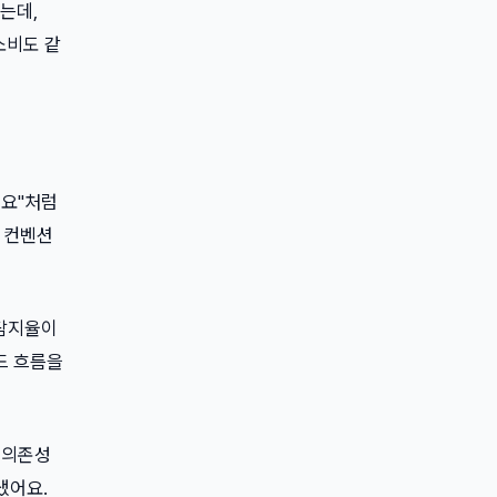
했는데,
소비도 같
해요"처럼
팀 컨벤션
 탐지율이
코드 흐름을
 의존성
냈어요.