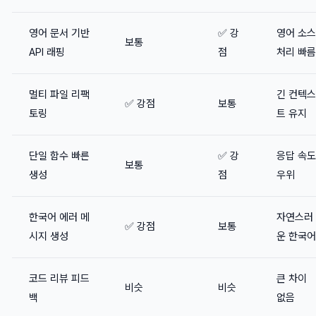
영어 문서 기반
✅ 강
영어 소스
보통
API 래핑
점
처리 빠름
멀티 파일 리팩
긴 컨텍스
✅ 강점
보통
토링
트 유지
단일 함수 빠른
✅ 강
응답 속도
보통
생성
점
우위
한국어 에러 메
자연스러
✅ 강점
보통
시지 생성
운 한국어
코드 리뷰 피드
큰 차이
비슷
비슷
백
없음